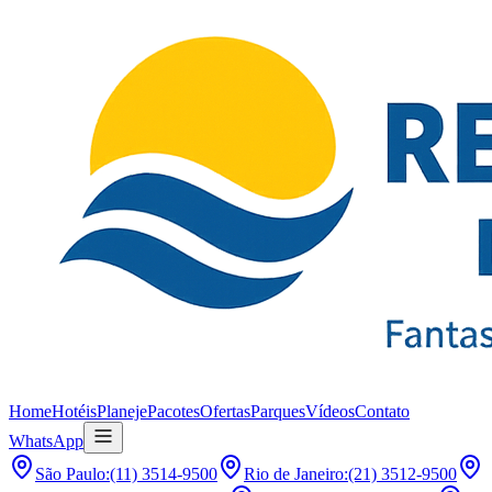
Home
Hotéis
Planeje
Pacotes
Ofertas
Parques
Vídeos
Contato
WhatsApp
São Paulo
:
(11) 3514-9500
Rio de Janeiro
:
(21) 3512-9500