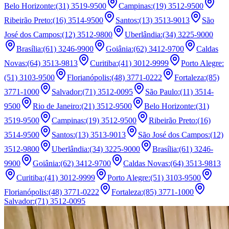
Belo Horizonte
:
(31) 3519-9500
Campinas
:
(19) 3512-9500
Ribeirão Preto
:
(16) 3514-9500
Santos
:
(13) 3513-9013
São
José dos Campos
:
(12) 3512-9800
Uberlândia
:
(34) 3225-9000
Brasília
:
(61) 3246-9900
Goiânia
:
(62) 3412-9700
Caldas
Novas
:
(64) 3513-9813
Curitiba
:
(41) 3012-9999
Porto Alegre
:
(51) 3103-9500
Florianópolis
:
(48) 3771-0222
Fortaleza
:
(85)
3771-1000
Salvador
:
(71) 3512-0095
São Paulo
:
(11) 3514-
9500
Rio de Janeiro
:
(21) 3512-9500
Belo Horizonte
:
(31)
3519-9500
Campinas
:
(19) 3512-9500
Ribeirão Preto
:
(16)
3514-9500
Santos
:
(13) 3513-9013
São José dos Campos
:
(12)
3512-9800
Uberlândia
:
(34) 3225-9000
Brasília
:
(61) 3246-
9900
Goiânia
:
(62) 3412-9700
Caldas Novas
:
(64) 3513-9813
Curitiba
:
(41) 3012-9999
Porto Alegre
:
(51) 3103-9500
Florianópolis
:
(48) 3771-0222
Fortaleza
:
(85) 3771-1000
Salvador
:
(71) 3512-0095