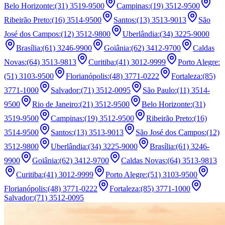
Belo Horizonte
:
(31) 3519-9500
Campinas
:
(19) 3512-9500
Ribeirão Preto
:
(16) 3514-9500
Santos
:
(13) 3513-9013
São
José dos Campos
:
(12) 3512-9800
Uberlândia
:
(34) 3225-9000
Brasília
:
(61) 3246-9900
Goiânia
:
(62) 3412-9700
Caldas
Novas
:
(64) 3513-9813
Curitiba
:
(41) 3012-9999
Porto Alegre
:
(51) 3103-9500
Florianópolis
:
(48) 3771-0222
Fortaleza
:
(85)
3771-1000
Salvador
:
(71) 3512-0095
São Paulo
:
(11) 3514-
9500
Rio de Janeiro
:
(21) 3512-9500
Belo Horizonte
:
(31)
3519-9500
Campinas
:
(19) 3512-9500
Ribeirão Preto
:
(16)
3514-9500
Santos
:
(13) 3513-9013
São José dos Campos
:
(12)
3512-9800
Uberlândia
:
(34) 3225-9000
Brasília
:
(61) 3246-
9900
Goiânia
:
(62) 3412-9700
Caldas Novas
:
(64) 3513-9813
Curitiba
:
(41) 3012-9999
Porto Alegre
:
(51) 3103-9500
Florianópolis
:
(48) 3771-0222
Fortaleza
:
(85) 3771-1000
Salvador
:
(71) 3512-0095