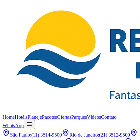
Home
Hotéis
Planeje
Pacotes
Ofertas
Parques
Vídeos
Contato
WhatsApp
São Paulo
:
(11) 3514-9500
Rio de Janeiro
:
(21) 3512-9500