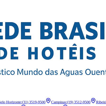
elo Horizonte
:
(31) 3519-9500
Campinas
:
(19) 3512-9500
Ribeir