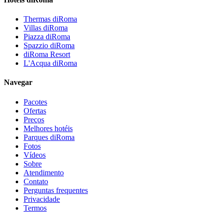
Thermas diRoma
Villas diRoma
Piazza diRoma
Spazzio diRoma
diRoma Resort
L'Acqua diRoma
Navegar
Pacotes
Ofertas
Preços
Melhores hotéis
Parques diRoma
Fotos
Vídeos
Sobre
Atendimento
Contato
Perguntas frequentes
Privacidade
Termos