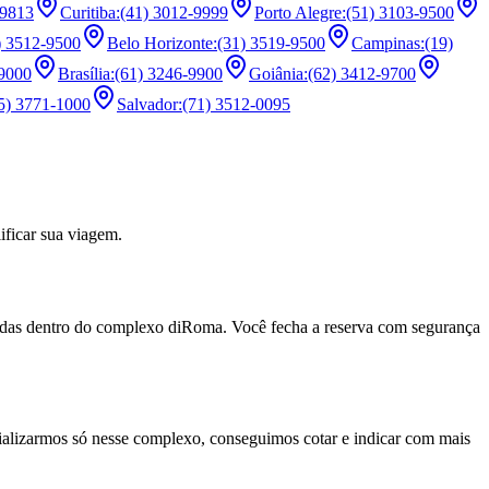
-9813
Curitiba
:
(41) 3012-9999
Porto Alegre
:
(51) 3103-9500
) 3512-9500
Belo Horizonte
:
(31) 3519-9500
Campinas
:
(19)
-9000
Brasília
:
(61) 3246-9900
Goiânia
:
(62) 3412-9700
5) 3771-1000
Salvador
:
(71) 3512-0095
ficar sua viagem.
adas dentro do complexo diRoma. Você fecha a reserva com segurança
ializarmos só nesse complexo, conseguimos cotar e indicar com mais