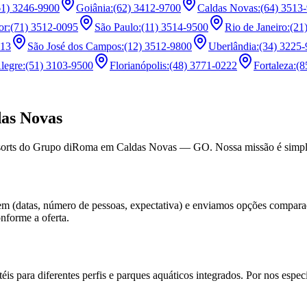
61) 3246-9900
Goiânia
:
(62) 3412-9700
Caldas Novas
:
(64) 3513
or
:
(71) 3512-0095
São Paulo
:
(11) 3514-9500
Rio de Janeiro
:
(21
013
São José dos Campos
:
(12) 3512-9800
Uberlândia
:
(34) 3225
legre
:
(51) 3103-9500
Florianópolis
:
(48) 3771-0222
Fortaleza
:
(8
das Novas
resorts do Grupo diRoma em Caldas Novas — GO. Nossa missão é simpli
em (datas, número de pessoas, expectativa) e enviamos opções compar
onforme a oferta.
para diferentes perfis e parques aquáticos integrados. Por nos espec