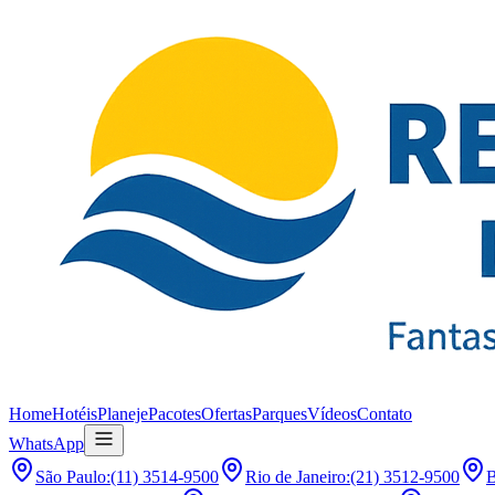
Home
Hotéis
Planeje
Pacotes
Ofertas
Parques
Vídeos
Contato
WhatsApp
São Paulo
:
(11) 3514-9500
Rio de Janeiro
:
(21) 3512-9500
B