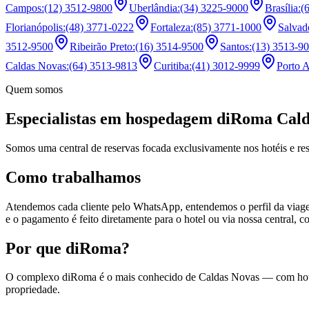
Campos
:
(12) 3512-9800
Uberlândia
:
(34) 3225-9000
Brasília
:
(
Florianópolis
:
(48) 3771-0222
Fortaleza
:
(85) 3771-1000
Salvad
3512-9500
Ribeirão Preto
:
(16) 3514-9500
Santos
:
(13) 3513-9
Caldas Novas
:
(64) 3513-9813
Curitiba
:
(41) 3012-9999
Porto A
Quem somos
Especialistas em hospedagem diRoma Cal
Somos uma central de reservas focada exclusivamente nos hotéis e 
Como trabalhamos
Atendemos cada cliente pelo WhatsApp, entendemos o perfil da viag
e o pagamento é feito diretamente para o hotel ou via nossa central, c
Por que diRoma?
O complexo diRoma é o mais conhecido de Caldas Novas — com hotéis 
propriedade.