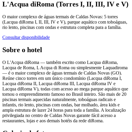
L'Acqua diRoma (Torres I, II, III, IV e V)
O maior complexo de águas termais de Caldas Novas: 5 torres
(Lacqua diRoma I, II, III, IV e V), parque aquático com toboáguas,
rio lento, piscinas com ondas e estrutura completa para a família.
Consultar disponibilidade
Sobre o hotel
O L'Acqua diRoma — também escrito como Lacqua diRoma,
Lacqua de Roma, L Acqua di Roma ou simplesmente Laquadiroma
— é o maior complexo de águas termais de Caldas Novas (GO).
Reúne cinco torres em um único condomínio (Lacqua diRoma I,
Lacqua diRoma II, Lacqua diRoma III, Lacqua diRoma IV e
Lacqua diRoma V), todas com acesso ao mega parque aquático que
tornou o empreendimento famoso no Brasil inteiro. São mais de 20
piscinas termais aquecidas naturalmente, toboáguas radicais e
infantis, rio lento, piscinas com ondas, bar molhado, área kids e
ampla estrutura de lazer 24 horas para toda a família. A localização
privilegiada no centro de Caldas Novas garante fácil acesso a
restaurantes, lojas e aos demais hotéis da rede diRoma.