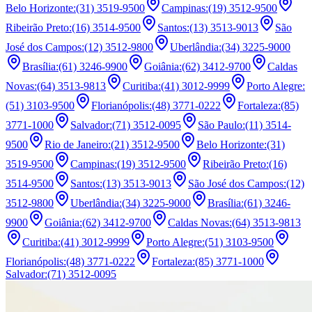
Belo Horizonte
:
(31) 3519-9500
Campinas
:
(19) 3512-9500
Ribeirão Preto
:
(16) 3514-9500
Santos
:
(13) 3513-9013
São
José dos Campos
:
(12) 3512-9800
Uberlândia
:
(34) 3225-9000
Brasília
:
(61) 3246-9900
Goiânia
:
(62) 3412-9700
Caldas
Novas
:
(64) 3513-9813
Curitiba
:
(41) 3012-9999
Porto Alegre
:
(51) 3103-9500
Florianópolis
:
(48) 3771-0222
Fortaleza
:
(85)
3771-1000
Salvador
:
(71) 3512-0095
São Paulo
:
(11) 3514-
9500
Rio de Janeiro
:
(21) 3512-9500
Belo Horizonte
:
(31)
3519-9500
Campinas
:
(19) 3512-9500
Ribeirão Preto
:
(16)
3514-9500
Santos
:
(13) 3513-9013
São José dos Campos
:
(12)
3512-9800
Uberlândia
:
(34) 3225-9000
Brasília
:
(61) 3246-
9900
Goiânia
:
(62) 3412-9700
Caldas Novas
:
(64) 3513-9813
Curitiba
:
(41) 3012-9999
Porto Alegre
:
(51) 3103-9500
Florianópolis
:
(48) 3771-0222
Fortaleza
:
(85) 3771-1000
Salvador
:
(71) 3512-0095