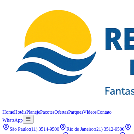
Home
Hotéis
Planeje
Pacotes
Ofertas
Parques
Vídeos
Contato
WhatsApp
São Paulo
:
(11) 3514-9500
Rio de Janeiro
:
(21) 3512-9500