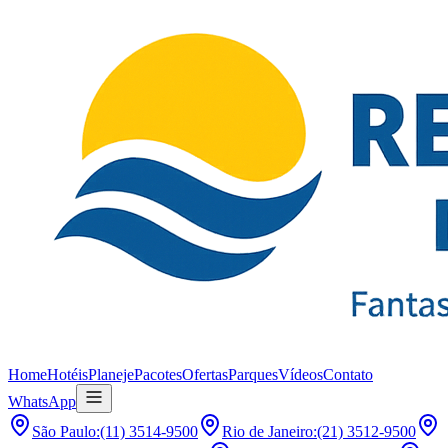
Home
Hotéis
Planeje
Pacotes
Ofertas
Parques
Vídeos
Contato
WhatsApp
São Paulo
:
(11) 3514-9500
Rio de Janeiro
:
(21) 3512-9500