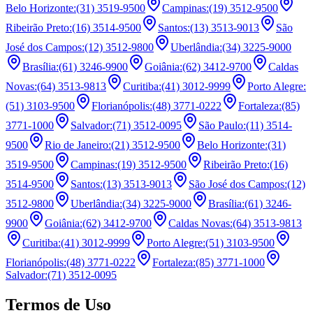
Belo Horizonte
:
(31) 3519-9500
Campinas
:
(19) 3512-9500
Ribeirão Preto
:
(16) 3514-9500
Santos
:
(13) 3513-9013
São
José dos Campos
:
(12) 3512-9800
Uberlândia
:
(34) 3225-9000
Brasília
:
(61) 3246-9900
Goiânia
:
(62) 3412-9700
Caldas
Novas
:
(64) 3513-9813
Curitiba
:
(41) 3012-9999
Porto Alegre
:
(51) 3103-9500
Florianópolis
:
(48) 3771-0222
Fortaleza
:
(85)
3771-1000
Salvador
:
(71) 3512-0095
São Paulo
:
(11) 3514-
9500
Rio de Janeiro
:
(21) 3512-9500
Belo Horizonte
:
(31)
3519-9500
Campinas
:
(19) 3512-9500
Ribeirão Preto
:
(16)
3514-9500
Santos
:
(13) 3513-9013
São José dos Campos
:
(12)
3512-9800
Uberlândia
:
(34) 3225-9000
Brasília
:
(61) 3246-
9900
Goiânia
:
(62) 3412-9700
Caldas Novas
:
(64) 3513-9813
Curitiba
:
(41) 3012-9999
Porto Alegre
:
(51) 3103-9500
Florianópolis
:
(48) 3771-0222
Fortaleza
:
(85) 3771-1000
Salvador
:
(71) 3512-0095
Termos de Uso