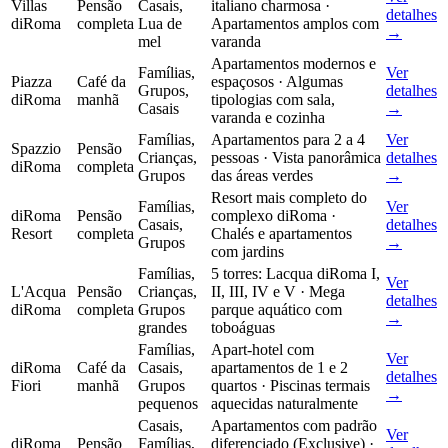
Villas
Pensão
Casais,
italiano charmosa ·
detalhes
diRoma
completa
Lua de
Apartamentos amplos com
→
mel
varanda
Apartamentos modernos e
Famílias,
Ver
Piazza
Café da
espaçosos · Algumas
Grupos,
detalhes
diRoma
manhã
tipologias com sala,
Casais
→
varanda e cozinha
Famílias,
Apartamentos para 2 a 4
Ver
Spazzio
Pensão
Crianças,
pessoas · Vista panorâmica
detalhes
diRoma
completa
Grupos
das áreas verdes
→
Resort mais completo do
Famílias,
Ver
diRoma
Pensão
complexo diRoma ·
Casais,
detalhes
Resort
completa
Chalés e apartamentos
Grupos
→
com jardins
Famílias,
5 torres: Lacqua diRoma I,
Ver
L'Acqua
Pensão
Crianças,
II, III, IV e V · Mega
detalhes
diRoma
completa
Grupos
parque aquático com
→
grandes
toboáguas
Famílias,
Apart-hotel com
Ver
diRoma
Café da
Casais,
apartamentos de 1 e 2
detalhes
Fiori
manhã
Grupos
quartos · Piscinas termais
→
pequenos
aquecidas naturalmente
Casais,
Apartamentos com padrão
Ver
diRoma
Pensão
Famílias,
diferenciado (Exclusive) ·