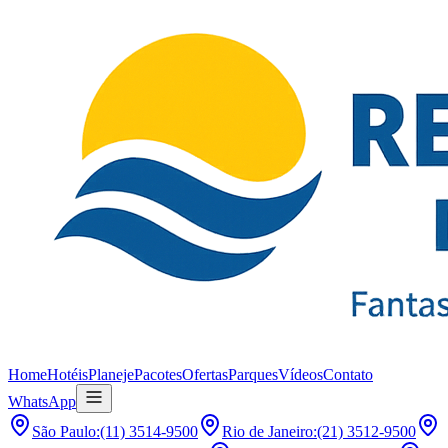
Home
Hotéis
Planeje
Pacotes
Ofertas
Parques
Vídeos
Contato
WhatsApp
São Paulo
:
(11) 3514-9500
Rio de Janeiro
:
(21) 3512-9500