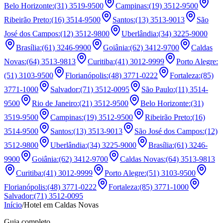
Belo Horizonte
:
(31) 3519-9500
Campinas
:
(19) 3512-9500
Ribeirão Preto
:
(16) 3514-9500
Santos
:
(13) 3513-9013
São
José dos Campos
:
(12) 3512-9800
Uberlândia
:
(34) 3225-9000
Brasília
:
(61) 3246-9900
Goiânia
:
(62) 3412-9700
Caldas
Novas
:
(64) 3513-9813
Curitiba
:
(41) 3012-9999
Porto Alegre
:
(51) 3103-9500
Florianópolis
:
(48) 3771-0222
Fortaleza
:
(85)
3771-1000
Salvador
:
(71) 3512-0095
São Paulo
:
(11) 3514-
9500
Rio de Janeiro
:
(21) 3512-9500
Belo Horizonte
:
(31)
3519-9500
Campinas
:
(19) 3512-9500
Ribeirão Preto
:
(16)
3514-9500
Santos
:
(13) 3513-9013
São José dos Campos
:
(12)
3512-9800
Uberlândia
:
(34) 3225-9000
Brasília
:
(61) 3246-
9900
Goiânia
:
(62) 3412-9700
Caldas Novas
:
(64) 3513-9813
Curitiba
:
(41) 3012-9999
Porto Alegre
:
(51) 3103-9500
Florianópolis
:
(48) 3771-0222
Fortaleza
:
(85) 3771-1000
Salvador
:
(71) 3512-0095
Início
/
Hotel em Caldas Novas
Guia completo