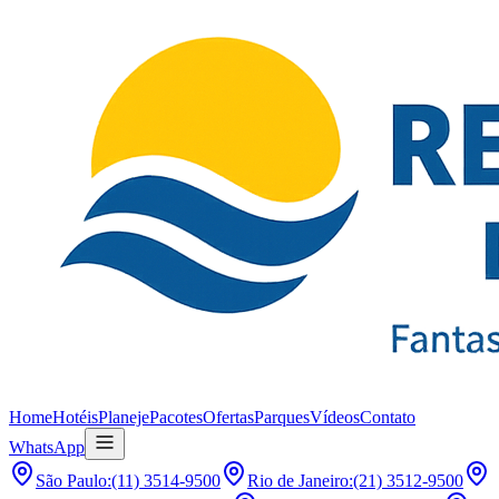
Home
Hotéis
Planeje
Pacotes
Ofertas
Parques
Vídeos
Contato
WhatsApp
São Paulo
:
(11) 3514-9500
Rio de Janeiro
:
(21) 3512-9500