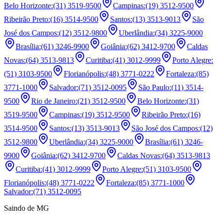
Belo Horizonte
:
(31) 3519-9500
Campinas
:
(19) 3512-9500
Ribeirão Preto
:
(16) 3514-9500
Santos
:
(13) 3513-9013
São
José dos Campos
:
(12) 3512-9800
Uberlândia
:
(34) 3225-9000
Brasília
:
(61) 3246-9900
Goiânia
:
(62) 3412-9700
Caldas
Novas
:
(64) 3513-9813
Curitiba
:
(41) 3012-9999
Porto Alegre
:
(51) 3103-9500
Florianópolis
:
(48) 3771-0222
Fortaleza
:
(85)
3771-1000
Salvador
:
(71) 3512-0095
São Paulo
:
(11) 3514-
9500
Rio de Janeiro
:
(21) 3512-9500
Belo Horizonte
:
(31)
3519-9500
Campinas
:
(19) 3512-9500
Ribeirão Preto
:
(16)
3514-9500
Santos
:
(13) 3513-9013
São José dos Campos
:
(12)
3512-9800
Uberlândia
:
(34) 3225-9000
Brasília
:
(61) 3246-
9900
Goiânia
:
(62) 3412-9700
Caldas Novas
:
(64) 3513-9813
Curitiba
:
(41) 3012-9999
Porto Alegre
:
(51) 3103-9500
Florianópolis
:
(48) 3771-0222
Fortaleza
:
(85) 3771-1000
Salvador
:
(71) 3512-0095
Saindo de MG