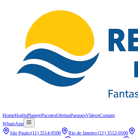
Home
Hotéis
Planeje
Pacotes
Ofertas
Parques
Vídeos
Contato
WhatsApp
São Paulo
:
(11) 3514-9500
Rio de Janeiro
:
(21) 3512-9500