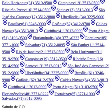
Belo Horizonte
:
(31) 3519-9500
Campinas
:
(19) 3512-9500
Ribeirão Preto
:
(16) 3514-9500
Santos
:
(13) 3513-9013
São
José dos Campos
:
(12) 3512-9800
Uberlândia
:
(34) 3225-9000
Brasília
:
(61) 3246-9900
Goiânia
:
(62) 3412-9700
Caldas
Novas
:
(64) 3513-9813
Curitiba
:
(41) 3012-9999
Porto Alegre
:
(51) 3103-9500
Florianópolis
:
(48) 3771-0222
Fortaleza
:
(85)
3771-1000
Salvador
:
(71) 3512-0095
São Paulo
:
(11) 3514-
9500
Rio de Janeiro
:
(21) 3512-9500
Belo Horizonte
:
(31)
3519-9500
Campinas
:
(19) 3512-9500
Ribeirão Preto
:
(16)
3514-9500
Santos
:
(13) 3513-9013
São José dos Campos
:
(12)
3512-9800
Uberlândia
:
(34) 3225-9000
Brasília
:
(61) 3246-
9900
Goiânia
:
(62) 3412-9700
Caldas Novas
:
(64) 3513-9813
Curitiba
:
(41) 3012-9999
Porto Alegre
:
(51) 3103-9500
Florianópolis
:
(48) 3771-0222
Fortaleza
:
(85) 3771-1000
Salvador
:
(71) 3512-0095
Saindo de GO