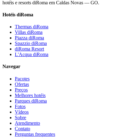
hotéis e resorts diRoma em Caldas Novas — GO.
Hotéis diRoma
Thermas diRoma
Villas diRoma
Piazza diRoma
Spazzio diRoma
diRoma Resort
L'Acqua diRoma
Navegar
Pacotes
Ofertas
Preços
Melhores hotéis
Parques diRoma
Fotos
Vídeos
Sobre
Atendimento
Contato
Perguntas frequentes