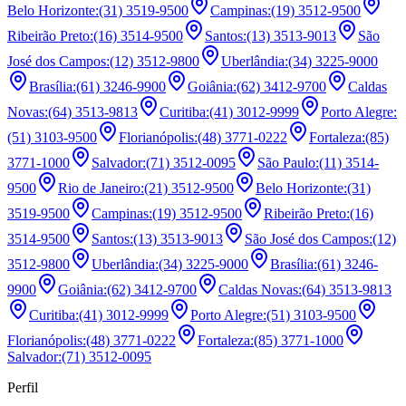
Belo Horizonte
:
(31) 3519-9500
Campinas
:
(19) 3512-9500
Ribeirão Preto
:
(16) 3514-9500
Santos
:
(13) 3513-9013
São
José dos Campos
:
(12) 3512-9800
Uberlândia
:
(34) 3225-9000
Brasília
:
(61) 3246-9900
Goiânia
:
(62) 3412-9700
Caldas
Novas
:
(64) 3513-9813
Curitiba
:
(41) 3012-9999
Porto Alegre
:
(51) 3103-9500
Florianópolis
:
(48) 3771-0222
Fortaleza
:
(85)
3771-1000
Salvador
:
(71) 3512-0095
São Paulo
:
(11) 3514-
9500
Rio de Janeiro
:
(21) 3512-9500
Belo Horizonte
:
(31)
3519-9500
Campinas
:
(19) 3512-9500
Ribeirão Preto
:
(16)
3514-9500
Santos
:
(13) 3513-9013
São José dos Campos
:
(12)
3512-9800
Uberlândia
:
(34) 3225-9000
Brasília
:
(61) 3246-
9900
Goiânia
:
(62) 3412-9700
Caldas Novas
:
(64) 3513-9813
Curitiba
:
(41) 3012-9999
Porto Alegre
:
(51) 3103-9500
Florianópolis
:
(48) 3771-0222
Fortaleza
:
(85) 3771-1000
Salvador
:
(71) 3512-0095
Perfil