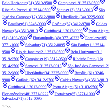
Belo Horizonte
:
(31) 3519-9500
Campinas
:
(19) 3512-9500
Ribeirão Preto
:
(16) 3514-9500
Santos
:
(13) 3513-9013
São
José dos Campos
:
(12) 3512-9800
Uberlândia
:
(34) 3225-9000
Brasília
:
(61) 3246-9900
Goiânia
:
(62) 3412-9700
Caldas
Novas
:
(64) 3513-9813
Curitiba
:
(41) 3012-9999
Porto Alegre
:
(51) 3103-9500
Florianópolis
:
(48) 3771-0222
Fortaleza
:
(85)
3771-1000
Salvador
:
(71) 3512-0095
São Paulo
:
(11) 3514-
9500
Rio de Janeiro
:
(21) 3512-9500
Belo Horizonte
:
(31)
3519-9500
Campinas
:
(19) 3512-9500
Ribeirão Preto
:
(16)
3514-9500
Santos
:
(13) 3513-9013
São José dos Campos
:
(12)
3512-9800
Uberlândia
:
(34) 3225-9000
Brasília
:
(61) 3246-
9900
Goiânia
:
(62) 3412-9700
Caldas Novas
:
(64) 3513-9813
Curitiba
:
(41) 3012-9999
Porto Alegre
:
(51) 3103-9500
Florianópolis
:
(48) 3771-0222
Fortaleza
:
(85) 3771-1000
Salvador
:
(71) 3512-0095
Julho