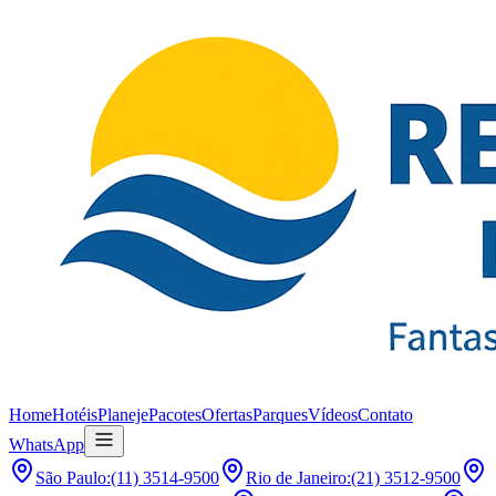
Home
Hotéis
Planeje
Pacotes
Ofertas
Parques
Vídeos
Contato
WhatsApp
São Paulo
:
(11) 3514-9500
Rio de Janeiro
:
(21) 3512-9500