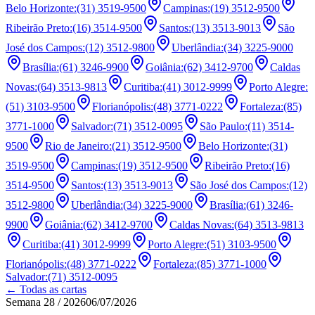
Belo Horizonte
:
(31) 3519-9500
Campinas
:
(19) 3512-9500
Ribeirão Preto
:
(16) 3514-9500
Santos
:
(13) 3513-9013
São
José dos Campos
:
(12) 3512-9800
Uberlândia
:
(34) 3225-9000
Brasília
:
(61) 3246-9900
Goiânia
:
(62) 3412-9700
Caldas
Novas
:
(64) 3513-9813
Curitiba
:
(41) 3012-9999
Porto Alegre
:
(51) 3103-9500
Florianópolis
:
(48) 3771-0222
Fortaleza
:
(85)
3771-1000
Salvador
:
(71) 3512-0095
São Paulo
:
(11) 3514-
9500
Rio de Janeiro
:
(21) 3512-9500
Belo Horizonte
:
(31)
3519-9500
Campinas
:
(19) 3512-9500
Ribeirão Preto
:
(16)
3514-9500
Santos
:
(13) 3513-9013
São José dos Campos
:
(12)
3512-9800
Uberlândia
:
(34) 3225-9000
Brasília
:
(61) 3246-
9900
Goiânia
:
(62) 3412-9700
Caldas Novas
:
(64) 3513-9813
Curitiba
:
(41) 3012-9999
Porto Alegre
:
(51) 3103-9500
Florianópolis
:
(48) 3771-0222
Fortaleza
:
(85) 3771-1000
Salvador
:
(71) 3512-0095
← Todas as cartas
Semana 28 / 2026
06/07/2026