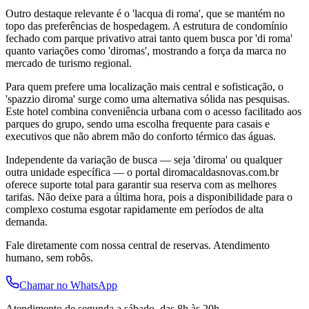
Outro destaque relevante é o 'lacqua di roma', que se mantém no
topo das preferências de hospedagem. A estrutura de condomínio
fechado com parque privativo atrai tanto quem busca por 'di roma'
quanto variações como 'diromas', mostrando a força da marca no
mercado de turismo regional.
Para quem prefere uma localização mais central e sofisticação, o
'spazzio diroma' surge como uma alternativa sólida nas pesquisas.
Este hotel combina conveniência urbana com o acesso facilitado aos
parques do grupo, sendo uma escolha frequente para casais e
executivos que não abrem mão do conforto térmico das águas.
Independente da variação de busca — seja 'diroma' ou qualquer
outra unidade específica — o portal diromacaldasnovas.com.br
oferece suporte total para garantir sua reserva com as melhores
tarifas. Não deixe para a última hora, pois a disponibilidade para o
complexo costuma esgotar rapidamente em períodos de alta
demanda.
Fale diretamente com nossa central de reservas. Atendimento
humano, sem robôs.
Chamar no WhatsApp
Atendimento de segunda a sábado, das 8h às 20h.