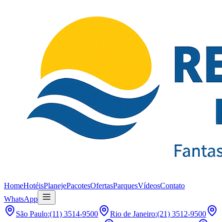
Home
Hotéis
Planeje
Pacotes
Ofertas
Parques
Vídeos
Contato
WhatsApp
São Paulo
:
(11) 3514-9500
Rio de Janeiro
:
(21) 3512-9500